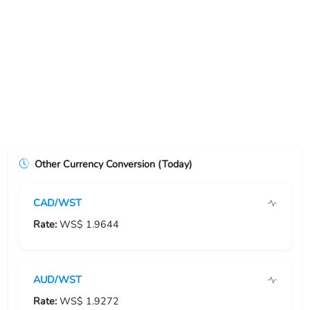
USD/ERN
USD/ETB
USD/EUR
USD/FJD
USD/FKP
Other Currency Conversion (Today)
USD/FRF
CAD/WST
USD/GBP
Rate:
WS$ 1.9644
USD/GEL
USD/GGP
AUD/WST
USD/GHS
Rate:
WS$ 1.9272