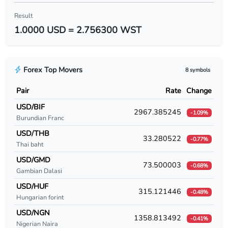
USD/BYR
Result
1.0000 USD = 2.756300 WST
USD/BZD
USD/CAD
Forex Top Movers
8 symbols
USD/CDF
Pair
Rate
Change
USD/CHF
USD/BIF
2967.385245
-1.09%
Burundian Franc
USD/CLF
USD/THB
33.280522
-0.77%
USD/CLP
Thai baht
USD/GMD
USD/CNY
73.500003
-0.68%
Gambian Dalasi
USD/COP
USD/HUF
315.121446
-0.48%
Hungarian forint
USD/CRC
USD/NGN
1358.813492
-0.41%
Nigerian Naira