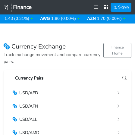
Finance
Signin
D
1.43 (0.31%)
AWG
1.80 (0.00%)
AZN
1.70 (0.00%)
B
Currency Exchange
Finance
Home
Track exchange movement and compare currency
pairs.
Currency Pairs
USD/AED
USD/AFN
USD/ALL
USD/AMD