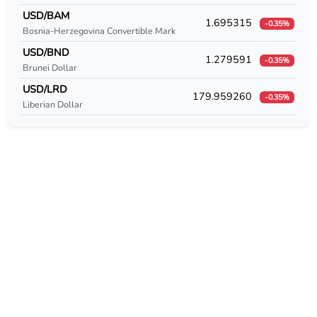
USD/CUC
USD/BAM
1.695315
-0.35%
Bosnia-Herzegovina Convertible Mark
USD/CUP
USD/BND
1.279591
-0.35%
USD/CVE
Brunei Dollar
USD/LRD
179.959260
USD/CZK
-0.35%
Liberian Dollar
USD/DEM
USD/DJF
USD/DKK
USD/DOP
USD/DZD
USD/EEK
USD/EGP