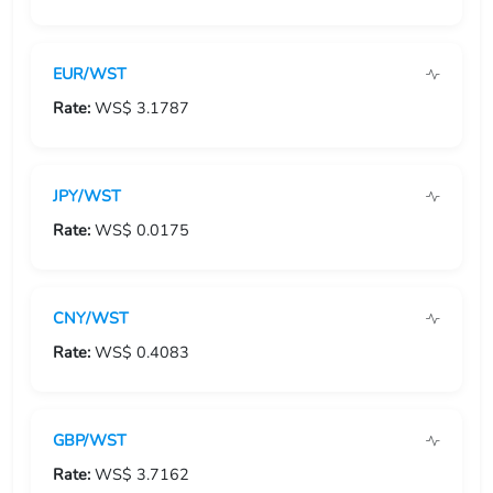
USD/GIP
EUR/WST
USD/GMD
Rate:
WS$ 3.1787
USD/GNF
USD/GTQ
JPY/WST
USD/GYD
Rate:
WS$ 0.0175
USD/HKD
CNY/WST
USD/HNL
Rate:
WS$ 0.4083
USD/HRK
USD/HTG
GBP/WST
USD/HUF
Rate:
WS$ 3.7162