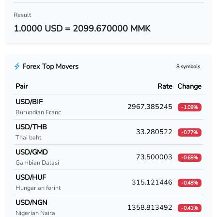
USD/BYR
Result
1.0000 USD = 2099.670000 MMK
USD/BZD
USD/CAD
Forex Top Movers
8 symbols
USD/CDF
Pair
Rate
Change
USD/CHF
USD/BIF
2967.385245
-1.09%
Burundian Franc
USD/CLF
USD/THB
33.280522
-0.77%
USD/CLP
Thai baht
USD/GMD
USD/CNY
73.500003
-0.68%
Gambian Dalasi
USD/COP
USD/HUF
315.121446
-0.48%
Hungarian forint
USD/CRC
USD/NGN
1358.813492
-0.41%
Nigerian Naira