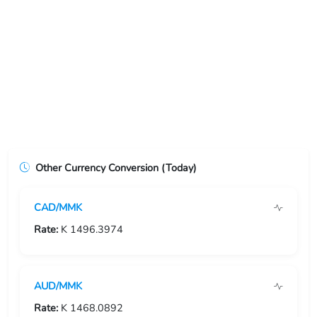
USD/ERN
USD/ETB
USD/EUR
USD/FJD
USD/FKP
Other Currency Conversion (Today)
USD/FRF
CAD/MMK
USD/GBP
Rate:
K 1496.3974
USD/GEL
USD/GGP
AUD/MMK
USD/GHS
Rate:
K 1468.0892