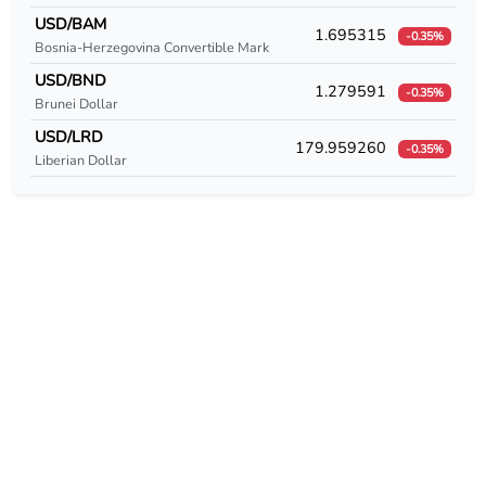
USD/CUC
USD/BAM
1.695315
-0.35%
Bosnia-Herzegovina Convertible Mark
USD/CUP
USD/BND
1.279591
-0.35%
USD/CVE
Brunei Dollar
USD/LRD
179.959260
USD/CZK
-0.35%
Liberian Dollar
USD/DEM
USD/DJF
USD/DKK
USD/DOP
USD/DZD
USD/EEK
USD/EGP