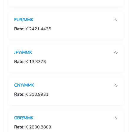
USD/GIP
EUR/MMK
USD/GMD
Rate:
K 2421.4435
USD/GNF
USD/GTQ
JPY/MMK
USD/GYD
Rate:
K 13.3376
USD/HKD
CNY/MMK
USD/HNL
Rate:
K 310.9931
USD/HRK
USD/HTG
GBP/MMK
USD/HUF
Rate:
K 2830.8809