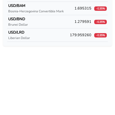
USD/CUC
USD/BAM
1.695315
-0.35%
Bosnia-Herzegovina Convertible Mark
USD/CUP
USD/BND
1.279591
-0.35%
USD/CVE
Brunei Dollar
USD/LRD
179.959260
USD/CZK
-0.35%
Liberian Dollar
USD/DEM
USD/DJF
USD/DKK
USD/DOP
USD/DZD
USD/EEK
USD/EGP