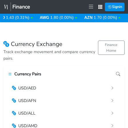
Finance
Signin
D
1.43 (0.31%)
AWG
1.80 (0.00%)
AZN
1.70 (0.00%)
Currency Exchange
Finance
Home
Track exchange movement and compare currency
pairs.
Currency Pairs
USD/AED
USD/AFN
USD/ALL
USD/AMD