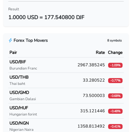
USD/BYR
Result
1.0000 USD = 177.540800 DJF
USD/BZD
USD/CAD
Forex Top Movers
8 symbols
USD/CDF
Pair
Rate
Change
USD/CHF
USD/BIF
2967.385245
-1.09%
Burundian Franc
USD/CLF
USD/THB
33.280522
-0.77%
USD/CLP
Thai baht
USD/GMD
USD/CNY
73.500003
-0.68%
Gambian Dalasi
USD/COP
USD/HUF
315.121446
-0.48%
Hungarian forint
USD/CRC
USD/NGN
1358.813492
-0.41%
Nigerian Naira