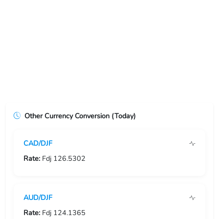
USD/ERN
USD/ETB
USD/EUR
USD/FJD
USD/FKP
Other Currency Conversion (Today)
USD/FRF
CAD/DJF
USD/GBP
Rate:
Fdj 126.5302
USD/GEL
USD/GGP
AUD/DJF
USD/GHS
Rate:
Fdj 124.1365