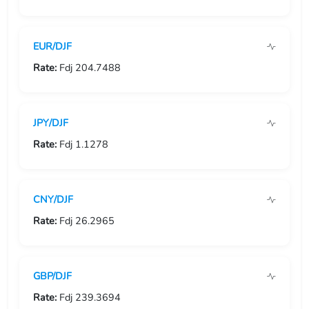
USD/GIP
EUR/DJF
USD/GMD
Rate:
Fdj 204.7488
USD/GNF
USD/GTQ
JPY/DJF
USD/GYD
Rate:
Fdj 1.1278
USD/HKD
CNY/DJF
USD/HNL
Rate:
Fdj 26.2965
USD/HRK
USD/HTG
GBP/DJF
USD/HUF
Rate:
Fdj 239.3694