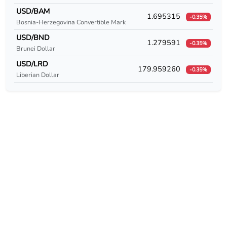
USD/CUC
USD/BAM
1.695315
-0.35%
Bosnia-Herzegovina Convertible Mark
USD/CUP
USD/BND
1.279591
-0.35%
USD/CVE
Brunei Dollar
USD/LRD
179.959260
USD/CZK
-0.35%
Liberian Dollar
USD/DEM
USD/DJF
USD/DKK
USD/DOP
USD/DZD
USD/EEK
USD/EGP