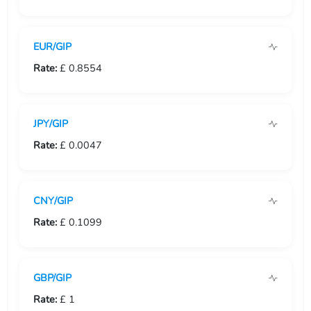
USD/GIP
EUR/GIP
USD/GMD
Rate:
£ 0.8554
USD/GNF
USD/GTQ
JPY/GIP
USD/GYD
Rate:
£ 0.0047
USD/HKD
CNY/GIP
USD/HNL
Rate:
£ 0.1099
USD/HRK
USD/HTG
GBP/GIP
USD/HUF
Rate:
£ 1