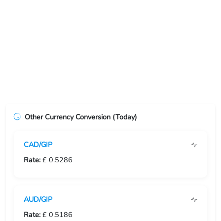
USD/ERN
USD/ETB
USD/EUR
USD/FJD
USD/FKP
Other Currency Conversion (Today)
USD/FRF
CAD/GIP
USD/GBP
Rate:
£ 0.5286
USD/GEL
USD/GGP
AUD/GIP
USD/GHS
Rate:
£ 0.5186