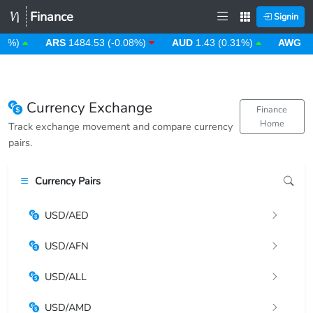
Finance
Signin
00%)
ARS
1484.53 (-0.08%)
AUD
1.43 (0.31%)
AWG
1.
Currency Exchange
Finance
Home
Track exchange movement and compare currency
pairs.
Currency Pairs
USD/AED
USD/AFN
USD/ALL
USD/AMD