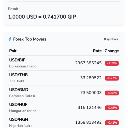
USD/BYR
Result
1.0000 USD = 0.741700 GIP
USD/BZD
USD/CAD
Forex Top Movers
8 symbols
USD/CDF
Pair
Rate
Change
USD/CHF
USD/BIF
2967.385245
-1.09%
Burundian Franc
USD/CLF
USD/THB
33.280522
-0.77%
USD/CLP
Thai baht
USD/GMD
USD/CNY
73.500003
-0.68%
Gambian Dalasi
USD/COP
USD/HUF
315.121446
-0.48%
Hungarian forint
USD/CRC
USD/NGN
1358.813492
-0.41%
Nigerian Naira