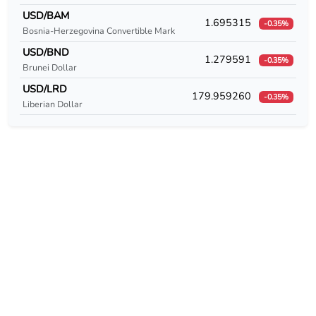
USD/CUC
USD/BAM
1.695315
-0.35%
Bosnia-Herzegovina Convertible Mark
USD/CUP
USD/BND
1.279591
-0.35%
USD/CVE
Brunei Dollar
USD/LRD
179.959260
USD/CZK
-0.35%
Liberian Dollar
USD/DEM
USD/DJF
USD/DKK
USD/DOP
USD/DZD
USD/EEK
USD/EGP