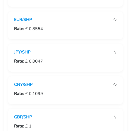
USD/GIP
EUR/SHP
USD/GMD
Rate:
£ 0.8554
USD/GNF
USD/GTQ
JPY/SHP
USD/GYD
Rate:
£ 0.0047
USD/HKD
CNY/SHP
USD/HNL
Rate:
£ 0.1099
USD/HRK
USD/HTG
GBP/SHP
USD/HUF
Rate:
£ 1