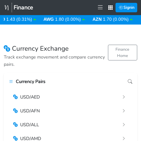
Finance
Signin
D
1.43 (0.31%)
AWG
1.80 (0.00%)
AZN
1.70 (0.00%)
B
Currency Exchange
Finance
Home
Track exchange movement and compare currency
pairs.
Currency Pairs
USD/AED
USD/AFN
USD/ALL
USD/AMD