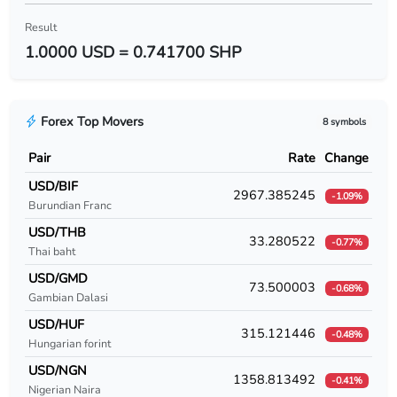
USD/BYR
Result
1.0000 USD = 0.741700 SHP
USD/BZD
USD/CAD
Forex Top Movers
8 symbols
USD/CDF
Pair
Rate
Change
USD/CHF
USD/BIF
2967.385245
-1.09%
Burundian Franc
USD/CLF
USD/THB
33.280522
-0.77%
USD/CLP
Thai baht
USD/GMD
USD/CNY
73.500003
-0.68%
Gambian Dalasi
USD/COP
USD/HUF
315.121446
-0.48%
Hungarian forint
USD/CRC
USD/NGN
1358.813492
-0.41%
Nigerian Naira