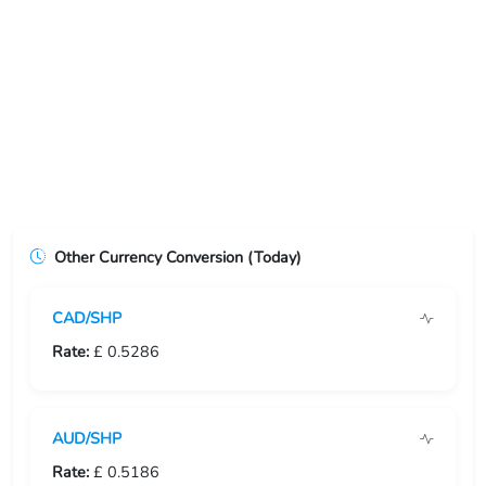
USD/ERN
USD/ETB
USD/EUR
USD/FJD
USD/FKP
Other Currency Conversion (Today)
USD/FRF
CAD/SHP
USD/GBP
Rate:
£ 0.5286
USD/GEL
USD/GGP
AUD/SHP
USD/GHS
Rate:
£ 0.5186