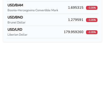
USD/CUC
USD/BAM
1.695315
-0.35%
Bosnia-Herzegovina Convertible Mark
USD/CUP
USD/BND
1.279591
-0.35%
USD/CVE
Brunei Dollar
USD/LRD
179.959260
USD/CZK
-0.35%
Liberian Dollar
USD/DEM
USD/DJF
USD/DKK
USD/DOP
USD/DZD
USD/EEK
USD/EGP