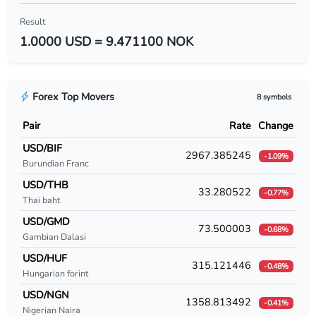
USD/BYR
Result
1.0000 USD = 9.471100 NOK
USD/BZD
USD/CAD
Forex Top Movers
8 symbols
USD/CDF
Pair
Rate
Change
USD/CHF
USD/BIF
2967.385245
-1.09%
Burundian Franc
USD/CLF
USD/THB
33.280522
-0.77%
USD/CLP
Thai baht
USD/GMD
USD/CNY
73.500003
-0.68%
Gambian Dalasi
USD/COP
USD/HUF
315.121446
-0.48%
Hungarian forint
USD/CRC
USD/NGN
1358.813492
-0.41%
Nigerian Naira