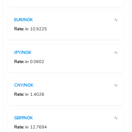
USD/GIP
EUR/NOK
USD/GMD
Rate:
kr 10.9225
USD/GNF
USD/GTQ
JPY/NOK
USD/GYD
Rate:
kr 0.0602
USD/HKD
CNY/NOK
USD/HNL
Rate:
kr 1.4028
USD/HRK
USD/HTG
GBP/NOK
USD/HUF
Rate:
kr 12.7694