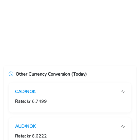
USD/ERN
USD/ETB
USD/EUR
USD/FJD
USD/FKP
Other Currency Conversion (Today)
USD/FRF
CAD/NOK
USD/GBP
Rate:
kr 6.7499
USD/GEL
USD/GGP
AUD/NOK
USD/GHS
Rate:
kr 6.6222