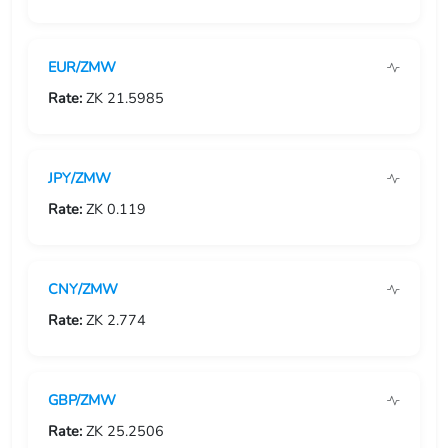
USD/GIP
EUR/ZMW
USD/GMD
Rate:
ZK 21.5985
USD/GNF
USD/GTQ
JPY/ZMW
USD/GYD
Rate:
ZK 0.119
USD/HKD
CNY/ZMW
USD/HNL
Rate:
ZK 2.774
USD/HRK
USD/HTG
GBP/ZMW
USD/HUF
Rate:
ZK 25.2506