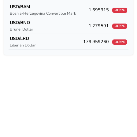
USD/CUC
USD/BAM
1.695315
-0.35%
Bosnia-Herzegovina Convertible Mark
USD/CUP
USD/BND
1.279591
-0.35%
USD/CVE
Brunei Dollar
USD/LRD
179.959260
USD/CZK
-0.35%
Liberian Dollar
USD/DEM
USD/DJF
USD/DKK
USD/DOP
USD/DZD
USD/EEK
USD/EGP