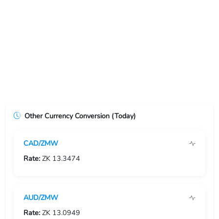
USD/ERN
USD/ETB
USD/EUR
USD/FJD
USD/FKP
Other Currency Conversion (Today)
USD/FRF
CAD/ZMW
USD/GBP
Rate:
ZK 13.3474
USD/GEL
USD/GGP
AUD/ZMW
USD/GHS
Rate:
ZK 13.0949