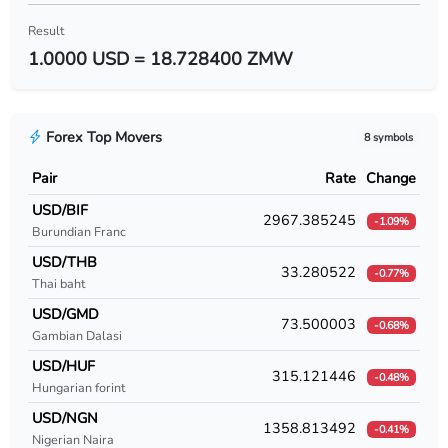
USD/BYR
Result
1.0000 USD = 18.728400 ZMW
USD/BZD
USD/CAD
Forex Top Movers
8 symbols
USD/CDF
Pair
Rate
Change
USD/CHF
USD/BIF
2967.385245
-1.09%
Burundian Franc
USD/CLF
USD/THB
33.280522
-0.77%
USD/CLP
Thai baht
USD/GMD
USD/CNY
73.500003
-0.68%
Gambian Dalasi
USD/COP
USD/HUF
315.121446
-0.48%
Hungarian forint
USD/CRC
USD/NGN
1358.813492
-0.41%
Nigerian Naira